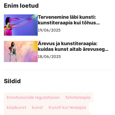
Enim loetud
Tervenemine läbi kunsti:
kunstiteraapia kui tõhus
tööriist traumaga toimetulekul
19/06/2025
Ärevus ja kunstiteraapia:
kuidas kunst aitab ärevusega
toime tulla?
18/06/2025
Sildid
Emotsioonide regulatsioon
fototeraapia
kirjakunst
kunst
Kunsti kui teraapia