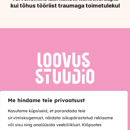
kui tõhus tööriist traumaga toimetulekul
Me hindame teie privaatsust
Kasutame küpsiseid, et parandada teie
sirvimiskogemust, näidata isikupärastatud reklaame
või sisu ning analüüsida veebiliiklust. Klõpsates