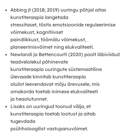
Abbing jt (2018; 2019) uuringu põhjal aitas
kunstiteraapia langetada
stressitaset, tõstis emotsioonide reguleerimise
võimekust, kognitiivset
paindlikkust, töömälu võimekust,
planeerimisvõimet ning elukvaliteeti.
Newlandi ja Bettencourti (2020) poolt läbiviidud
teadvelolekul põhinevate
kunstiteraapia uuringute süstemaatiline
ülevaade kinnitab kunstiteraapia
olulist leevendavat mõju ärevusele, mis
omakorda toetab inimese elukvaliteeti
ja heaolutunnet.
Lisaks on uuringud toonud välja, et
kunstiteraapia toetab lootust ja aitab
tugevdada
psühholoogilist vastupanuvõimet.