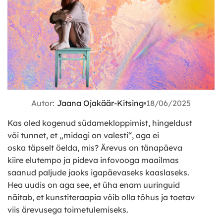
Autor:
Jaana Ojakäär-Kitsing
18/06/2025
Kas oled kogenud südamekloppimist, hingeldust
või tunnet, et „midagi on valesti“, aga ei
oska täpselt öelda, mis? Ärevus on tänapäeva
kiire elutempo ja pideva infovooga maailmas
saanud paljude jaoks igapäevaseks kaaslaseks.
Hea uudis on aga see, et üha enam uuringuid
näitab, et kunstiteraapia võib olla tõhus ja toetav
viis ärevusega toimetulemiseks.