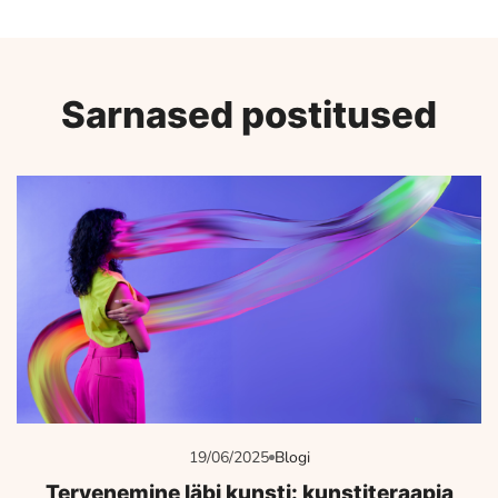
traumaga
toimetulekul
Sarnased postitused
19/06/2025
Blogi
Tervenemine läbi kunsti: kunstiteraapia