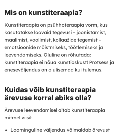
Mis on kunstiteraapia?
Kunstiteraapia on psühhoteraapia vorm, kus
kasutatakse loovaid tegevusi – joonistamist,
maalimist, voolimist, kollaažide tegemist –
emotsioonide mõistmiseks, töötlemiseks ja
leevendamiseks. Oluline on rõhutada:
kunstiteraapia ei nõua kunstioskust! Protsess ja
eneseväljendus on olulisemad kui tulemus.
Kuidas võib kunstiteraapia
ärevuse korral abiks olla?
Ärevuse leevendamisel aitab kunstiteraapia
mitmel viisil:
Loominguline väljendus võimaldab ärevust