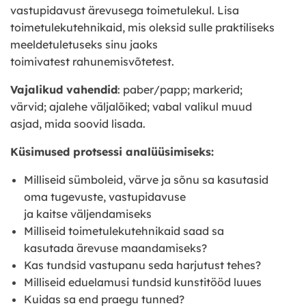
vastupidavust ärevusega toimetulekul. Lisa
toimetulekutehnikaid, mis oleksid sulle praktiliseks
meeldetuletuseks sinu jaoks
toimivatest rahunemisvõtetest.
Vajalikud vahendid
: paber/papp; markerid;
värvid; ajalehe väljalõiked; vabal valikul muud
asjad, mida soovid lisada.
Küsimused protsessi analüüsimiseks:
Milliseid sümboleid, värve ja sõnu sa kasutasid
oma tugevuste, vastupidavuse
ja kaitse väljendamiseks
Milliseid toimetulekutehnikaid saad sa
kasutada ärevuse maandamiseks?
Kas tundsid vastupanu seda harjutust tehes?
Milliseid eduelamusi tundsid kunstitööd luues
Kuidas sa end praegu tunned?