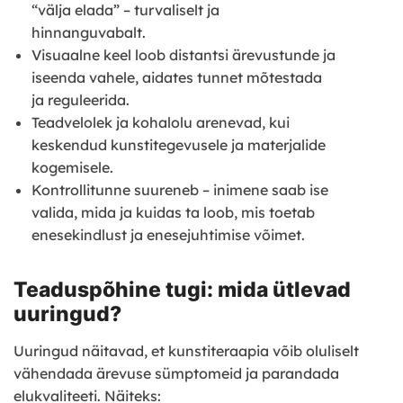
“välja elada” – turvaliselt ja
hinnanguvabalt.
Visuaalne keel loob distantsi ärevustunde ja
iseenda vahele, aidates tunnet mõtestada
ja reguleerida.
Teadvelolek ja kohalolu arenevad, kui
keskendud kunstitegevusele ja materjalide
kogemisele.
Kontrollitunne suureneb – inimene saab ise
valida, mida ja kuidas ta loob, mis toetab
enesekindlust ja enesejuhtimise võimet.
Teaduspõhine tugi: mida ütlevad
uuringud?
Uuringud näitavad, et kunstiteraapia võib oluliselt
vähendada ärevuse sümptomeid ja parandada
elukvaliteeti. Näiteks: