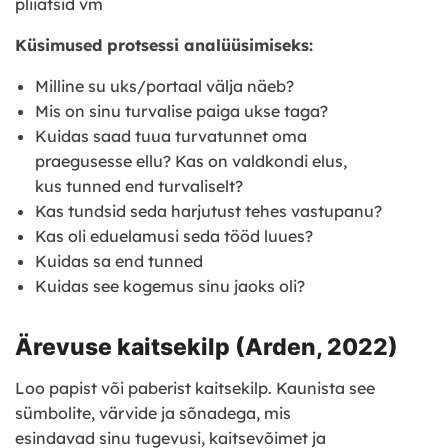
pliiatsid vm
Küsimused protsessi analüüsimiseks:
Milline su uks/portaal välja näeb?
Mis on sinu turvalise paiga ukse taga?
Kuidas saad tuua turvatunnet oma
praegusesse ellu? Kas on valdkondi elus,
kus tunned end turvaliselt?
Kas tundsid seda harjutust tehes vastupanu?
Kas oli eduelamusi seda tööd luues?
Kuidas sa end tunned
Kuidas see kogemus sinu jaoks oli?
Ärevuse kaitsekilp (Arden, 2022)
Loo papist või paberist kaitsekilp. Kaunista see
sümbolite, värvide ja sõnadega, mis
esindavad sinu tugevusi, kaitsevõimet ja