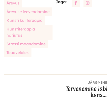
Jaga:
Ärevus
Ärevuse leevendamine
Kunsti kui teraapia
Kunstiteraapia
harjutus
Stressi maandamine
Teadvelolek
JÄRGMINE
Tervenemine läbi
kunsti:
kunstiteraapia kui
tõhus tööriist