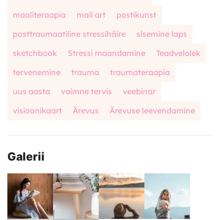
maaliteraapia
mail art
postikunst
posttraumaatiline stressihäire
sisemine laps
sketchbook
Stressi maandamine
Teadvelolek
tervenemine
trauma
traumateraapia
uus aasta
vaimne tervis
veebinar
visioonikaart
Ärevus
Ärevuse leevendamine
Galerii