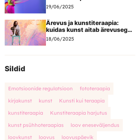
tööriist traumaga toimetulekul
19/06/2025
Ärevus ja kunstiteraapia:
kuidas kunst aitab ärevusega
toime tulla?
18/06/2025
Sildid
Emotsioonide regulatsioon
fototeraapia
kirjakunst
kunst
Kunsti kui teraapia
kunstiteraapia
Kunstiteraapia harjutus
kunst psühhoteraapias
loov eneseväljendus
loovkunst
loovus
loovuspäevik