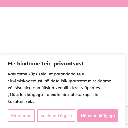
Me hindame teie privaatsust
Kasutame küpsiseid, et parandada teie
sirvimiskogemust, näidata isikupärastatud reklaame
või sisu ning analüüsida veebiliiklust. Klõpsates
„Nõustun kõigega“, annate nõusoleku küpsiste
kasutamiseks.
Kohandan
Keeldun kõigest
Nõustun kõigega